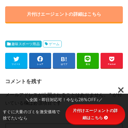
片付けエージェントの詳細はこちら
趣味スポーツ用品
ゲーム
ツイート
シェア
はてブ
送る
Pocket
コメントを残す
メールアドレスが公開されることはありません。
*
が付
＼全国・即日対応可！今なら28%OFF♪／
いている欄は必須項目です
片付けエージェントの詳
すぐに大量のゴミを激安価格で
細はこちら
捨てたいなら
コメント
*