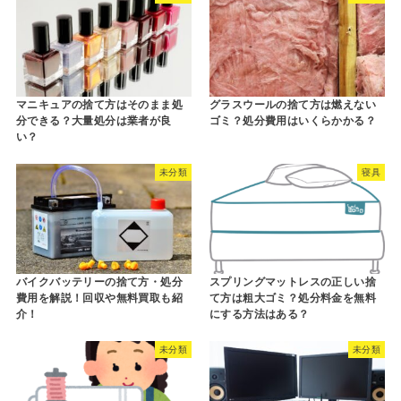
マニキュアの捨て方はそのまま処
グラスウールの捨て方は燃えない
分できる？大量処分は業者が良
ゴミ？処分費用はいくらかかる？
い？
未分類
寝具
バイクバッテリーの捨て方・処分
スプリングマットレスの正しい捨
費用を解説！回収や無料買取も紹
て方は粗大ゴミ？処分料金を無料
介！
にする方法はある？
未分類
未分類