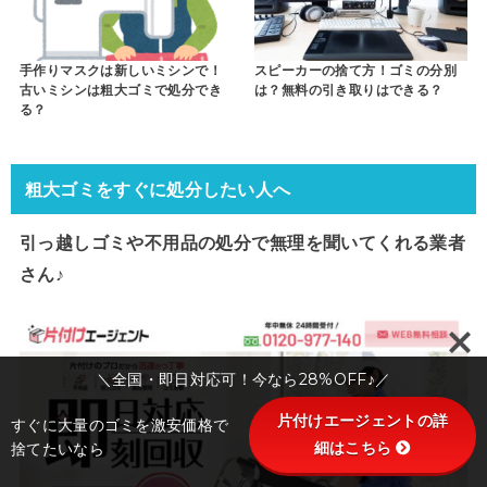
手作りマスクは新しいミシンで！
スピーカーの捨て方！ゴミの分別
古いミシンは粗大ゴミで処分でき
は？無料の引き取りはできる？
る？
粗大ゴミをすぐに処分したい人へ
引っ越しゴミや不用品の処分で
無理を聞いてくれる業者
さん♪
＼全国・即日対応可！今なら28%OFF♪／
片付けエージェントの詳
すぐに大量のゴミを激安価格で
細はこちら
捨てたいなら