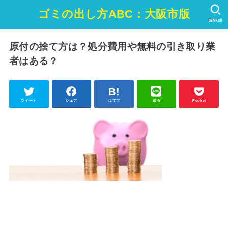
ゴミの出し方ABC：大阪市版
SEARCH
原付の捨て方は？処分費用や無料の引き取り業
者はある？
ツイート
シェア
はてブ
送る
Pocket