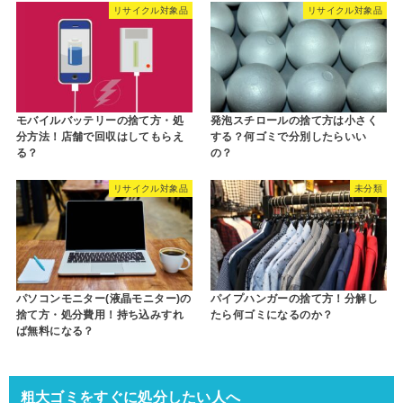
リサイクル対象品
リサイクル対象品
モバイルバッテリーの捨て方・処
発泡スチロールの捨て方は小さく
分方法！店舗で回収はしてもらえ
する？何ゴミで分別したらいい
る？
の？
リサイクル対象品
未分類
パソコンモニター(液晶モニター)の
パイプハンガーの捨て方！分解し
捨て方・処分費用！持ち込みすれ
たら何ゴミになるのか？
ば無料になる？
粗大ゴミをすぐに処分したい人へ