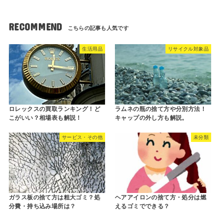
RECOMMEND
生活用品
リサイクル対象品
ロレックスの買取ランキング！ど
ラムネの瓶の捨て方や分別方法！
こがいい？相場表も解説！
キャップの外し方も解説。
サービス・その他
未分類
ガラス板の捨て方は粗大ゴミ？処
ヘアアイロンの捨て方・処分は燃
分費・持ち込み場所は？
えるゴミでできる？