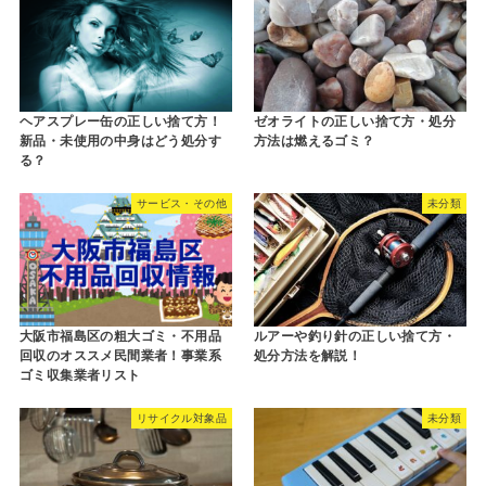
ヘアスプレー缶の正しい捨て方！
ゼオライトの正しい捨て方・処分
新品・未使用の中身はどう処分す
方法は燃えるゴミ？
る？
サービス・その他
未分類
大阪市福島区の粗大ゴミ・不用品
ルアーや釣り針の正しい捨て方・
回収のオススメ民間業者！事業系
処分方法を解説！
ゴミ収集業者リスト
リサイクル対象品
未分類