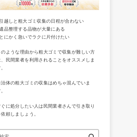
●引越しと粗大ゴミ収集の日程が合わない
●遺品整理する品物が大量にある
●とにかく急いでラクに片付けたい
このような理由から粗大ゴミで収集が難しい方
は、民間業者を利用されることをオススメしま
す。
自治体の粗大ゴミの収集はめちゃ混んでいま
す。
すぐに処分したい人は民間業者さんで引き取り
を依頼しましょう。
検