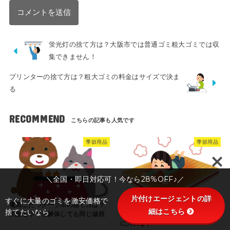
蛍光灯の捨て方は？大阪市では普通ゴミ粗大ゴミでは収
集できません！
プリンターの捨て方は？粗大ゴミの料金はサイズで決ま
る
RECOMMEND
季節用品
季節用品
＼全国・即日対応可！今なら28%OFF♪／
片付けエージェントの詳
すぐに大量のゴミを激安価格で
電気こたつテーブルの捨て方は？
電気（ホット）カーペットの処分
細はこちら
捨てたいなら
天板とやぐら解体しても同じ値段
の仕方。捨て方は畳む丸めるで箱
に入れない