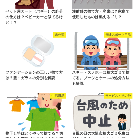
ペット用カート（バギー）の処分
注射針の捨て方・廃棄は？家庭で
の仕方は？ベビーカーと似てるけ
使用したものは燃えるゴミ？
ど！？
未分類
趣味スポーツ用品
ファンデーションの正しい捨て方
スキー・スノボーは粗大ゴミで捨
は？瓶・ガラスの分別も解説！
てる。ブーツとケースの処分方法
も解説
生活用品
サービス・その他
物干し竿はどうやって捨てる？切
台風の日の大阪市粗大ゴミ収集は