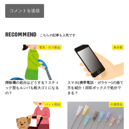
RECOMMEND
電気・ガス製品
未分類
掃除機の処分はどうする？スティ
スマホ(携帯電話・ガラケー)の捨て
ック型もルンバも粗大ゴミになる
方を紹介！回収ボックスで処分で
の？
きる？
ペット用品
介護用品