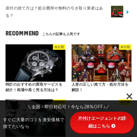
原付の捨て方は？処分費用や無料の引き取り業者はあ
る？
RECOMMEND
未分類
未分類
時計のおすすめの買取サービスを
人形の正しい捨て方・処分方法を
紹介！相場や高く売る方法は？
解説！
未分類
未分類
＼全国・即日対応可！今なら28%OFF♪／
片付けエージェントの詳
すぐに大量のゴミを激安価格で
細はこちら
捨てたいなら