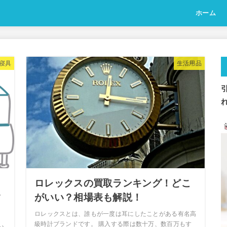
ホーム
寝具
生活用品
て
ロレックスの買取ランキング！どこ
す
がいい？相場表も解説！
ロレックスとは、誰もが一度は耳にしたことがある有名高
級時計ブランドです。 購入する際は数十万、数百万もす