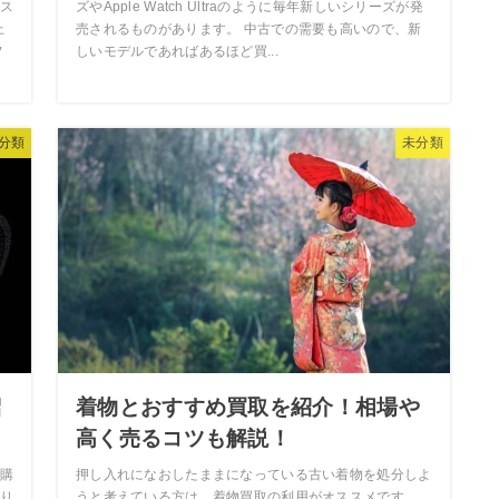
ス
ズやApple Watch Ultraのように毎年新しいシリーズが発
上
売されるものがあります。 中古での需要も高いので、新
フ
しいモデルであればあるほど買...
分類
未分類
紹
着物とおすすめ買取を紹介！相場や
高く売るコツも解説！
購
押し入れになおしたままになっている古い着物を処分しよ
り
うと考えている方は、着物買取の利用がオススメです。