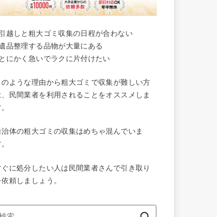
●引越しと粗大ゴミ収集の日程が合わない
●遺品整理する品物が大量にある
●とにかく急いでラクに片付けたい
このような理由から粗大ゴミで収集が難しい方
は、民間業者を利用されることをオススメしま
す。
自治体の粗大ゴミの収集はめちゃ混んでいま
す。
すぐに処分したい人は民間業者さんで引き取り
を依頼しましょう。
検