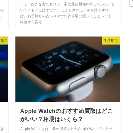
0
ェット好きな方であれば、常に最新機種を持っていたいと
の
いう方もいるはずです。 しかし新作モデルを購入すれ
。
ば、お手持ちの古いスマホの行き場に困ってしまいます。
結論から言え...
用品
生活用品
す
Apple Watchのおすすめ買取はどこ
がいい？相場はいくら？
き
Apple Watchとは、昨年発表されたApple Watch8シリー