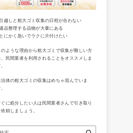
●引越しと粗大ゴミ収集の日程が合わない
●遺品整理する品物が大量にある
●とにかく急いでラクに片付けたい
このような理由から粗大ゴミで収集が難しい方
は、民間業者を利用されることをオススメしま
す。
自治体の粗大ゴミの収集はめちゃ混んでいま
す。
すぐに処分したい人は民間業者さんで引き取り
を依頼しましょう。
検