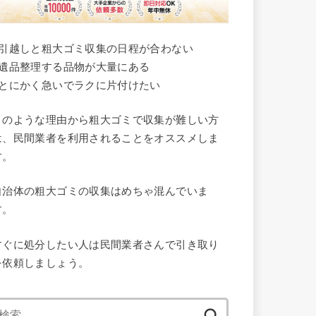
●引越しと粗大ゴミ収集の日程が合わない
●遺品整理する品物が大量にある
●とにかく急いでラクに片付けたい
このような理由から粗大ゴミで収集が難しい方
は、民間業者を利用されることをオススメしま
す。
自治体の粗大ゴミの収集はめちゃ混んでいま
す。
すぐに処分したい人は民間業者さんで引き取り
を依頼しましょう。
検