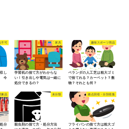
集不可
家具
趣味スポーツ用品
収し
学習机の捨て方がわからな
ベランダの人工芝は粗大ゴミ
 今
い！引き出しや電気は一緒に
で捨てれる？カーペット？敷
処分できるの？
物？それとも何？
対象品
未分類
拠点回収・分別収集
処分
殺虫剤の捨て方・処分方法
フライパンの捨て方は粗大ゴ