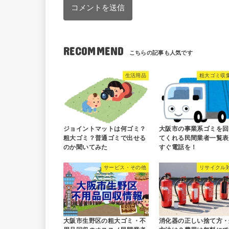
RECOMMEND
生活用品
粗大ゴミ収
ジョイントマットは何ゴミ？
大阪市の事業系ゴミを回
粗大ゴミ？普通ゴミで出せる
てくれる民間業者一覧表
のか聞いてみた
すぐ電話を！
サービス・その他
リサイクル
大阪市生野区の粗大ゴミ・不
消化器の正しい捨て方・