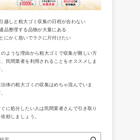
●引越しと粗大ゴミ収集の日程が合わない
●遺品整理する品物が大量にある
●とにかく急いでラクに片付けたい
このような理由から粗大ゴミで収集が難しい方
は、民間業者を利用されることをオススメしま
す。
自治体の粗大ゴミの収集はめちゃ混んでいま
す。
すぐに処分したい人は民間業者さんで引き取り
を依頼しましょう。
検