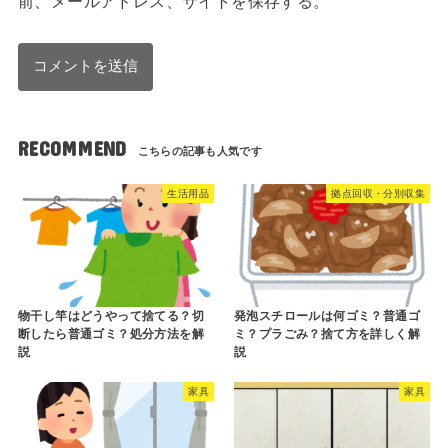
前、メールアドレス、サイトを保存する。
RECOMMEND
生活用品
拠点回収・分別収集
物干し竿はどうやって捨てる？切
発泡スチロールは何ゴミ？普通ゴ
断したら普通ゴミ？処分方法を解
ミ？プラごみ？捨て方を詳しく解
説
説
家具
家具