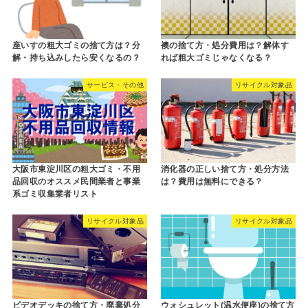
座いすの粗大ゴミの捨て方は？分
襖の捨て方・処分費用は？解体す
解・持ち込みしたら安くなるの？
れば粗大ゴミじゃなくなる？
サービス・その他
リサイクル対象品
大阪市東淀川区の粗大ゴミ・不用
消化器の正しい捨て方・処分方法
品回収のオススメ民間業者と事業
は？費用は無料にできる？
系ゴミ収集業者リスト
リサイクル対象品
リサイクル対象品
ビデオデッキの捨て方・廃棄処分
ウォシュレット(温水便座)の捨て方