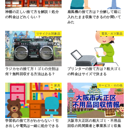
神棚の正しい捨て方を解説！処分
扇風機の捨て方は？分解して箱に
の料金はどれくらい？
入れたまま収集できるのか聞いて
みた
リサイクル対象品
電気・ガス製品
ラジカセの捨て方！ゴミの分別は
プリンターの捨て方は？粗大ゴミ
何？無料回収する方法はある？
の料金はサイズで決まる
家具
サービス・その他
学習机の捨て方がわからない！引
大阪市大正区の粗大ゴミ・不用品
き出しや電気は一緒に処分できる
回収の民間業者と事業系ゴミ収集