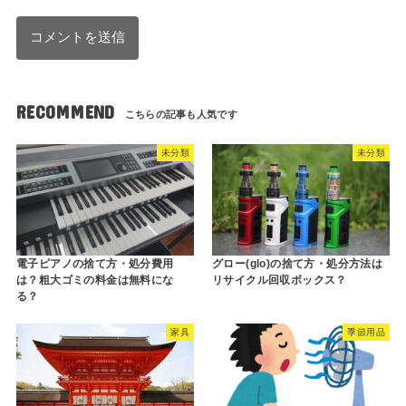
RECOMMEND
未分類
未分類
電子ピアノの捨て方・処分費用
グロー(glo)の捨て方・処分方法は
は？粗大ゴミの料金は無料にな
リサイクル回収ボックス？
る？
家具
季節用品