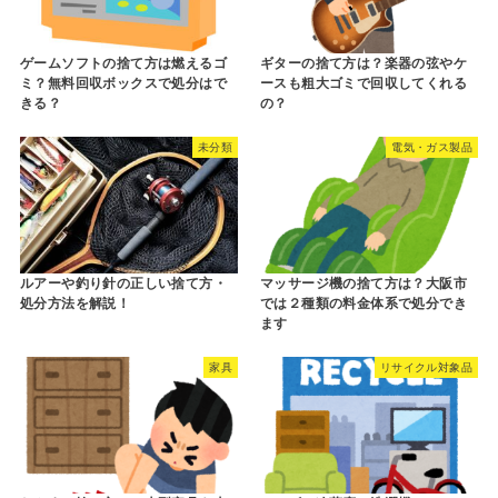
ゲームソフトの捨て方は燃えるゴ
ギターの捨て方は？楽器の弦やケ
ミ？無料回収ボックスで処分はで
ースも粗大ゴミで回収してくれる
きる？
の？
未分類
電気・ガス製品
ルアーや釣り針の正しい捨て方・
マッサージ機の捨て方は？大阪市
処分方法を解説！
では２種類の料金体系で処分でき
ます
家具
リサイクル対象品