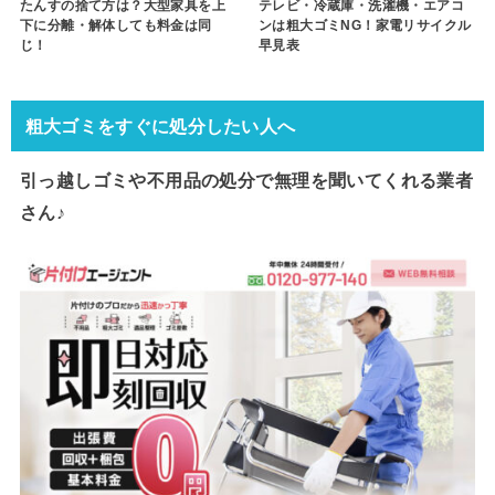
たんすの捨て方は？大型家具を上
テレビ・冷蔵庫・洗濯機・エアコ
下に分離・解体しても料金は同
ンは粗大ゴミNG！家電リサイクル
じ！
早見表
粗大ゴミをすぐに処分したい人へ
引っ越しゴミや不用品の処分で
無理を聞いてくれる業者
さん♪