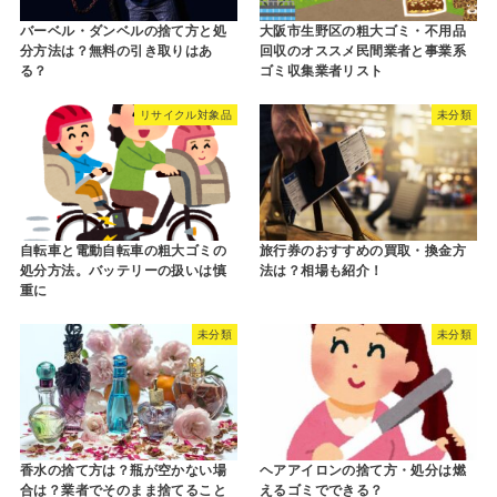
バーベル・ダンベルの捨て方と処
大阪市生野区の粗大ゴミ・不用品
分方法は？無料の引き取りはあ
回収のオススメ民間業者と事業系
る？
ゴミ収集業者リスト
リサイクル対象品
未分類
自転車と電動自転車の粗大ゴミの
旅行券のおすすめの買取・換金方
処分方法。バッテリーの扱いは慎
法は？相場も紹介！
重に
未分類
未分類
香水の捨て方は？瓶が空かない場
ヘアアイロンの捨て方・処分は燃
合は？業者でそのまま捨てること
えるゴミでできる？