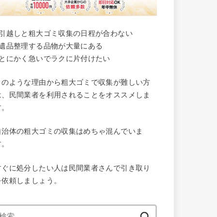
●引越しと粗大ゴミ収集の日程が合わない
●遺品整理する品物が大量にある
●とにかく急いでラクに片付けたい
このような理由から粗大ゴミで収集が難しい方
は、民間業者を利用されることをオススメしま
す。
自治体の粗大ゴミの収集はめちゃ混んでいま
す。
すぐに処分したい人は民間業者さんで引き取り
を依頼しましょう。
検