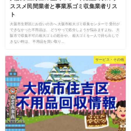
ススメ民間業者と事業系ゴミ収集業者リス
ト
大阪市生野区にお住いの方へ 大阪市粗大ゴミ収集センターで 受付が
できなかった不用品は、 どうやって処分しようか悩みますよね。 大
阪市で収集不可の粗大ゴミの処分や、 粗大ゴミを一人で持ち出しで
きない時は、 不用品を買い取り...
サービス・その他