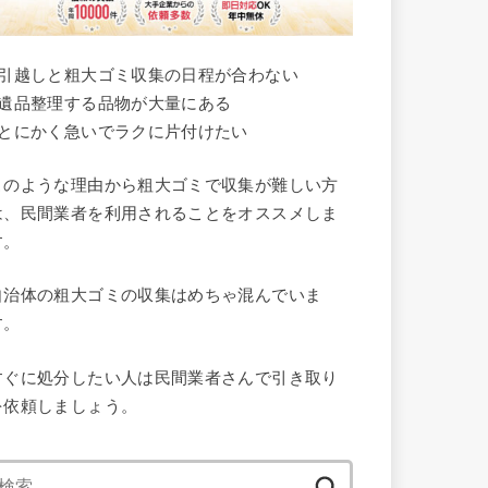
●引越しと粗大ゴミ収集の日程が合わない
●遺品整理する品物が大量にある
●とにかく急いでラクに片付けたい
このような理由から粗大ゴミで収集が難しい方
は、民間業者を利用されることをオススメしま
す。
自治体の粗大ゴミの収集はめちゃ混んでいま
す。
すぐに処分したい人は民間業者さんで引き取り
を依頼しましょう。
検