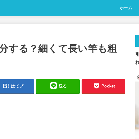
ホーム
分する？細くて長い竿も粗
はてブ
送る
Pocket