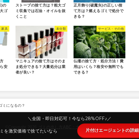
)の
ストーブの捨て方は？粗大ゴ
正月飾り(破魔矢)の正しい捨
大ゴ
ミ収集では石油・オイルを抜
て方は？燃えるゴミで処分で
くこと
きる？
家具
未分類
サービス・その他
方
マニキュアの捨て方はそのま
仏壇の捨て方・処分方法！費
ら安
ま処分できる？大量処分は業
用はいくら？格安や無料でも
者が良い？
できる？
ゴミになるの？
＼全国・即日対応可！今なら28%OFF♪／
©Copyright 2026
ゴミの出し方ABC：大阪市版
.All Rights Reserved.
片付けエージェントの詳細
ミを激安価格で捨てたいなら