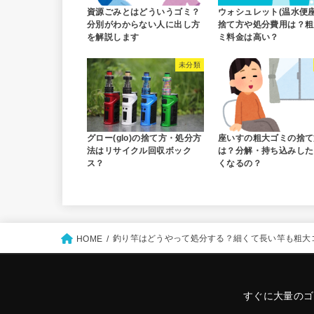
資源ごみとはどういうゴミ？
ウォシュレット(温水便座
分別がわからない人に出し方
捨て方や処分費用は？粗
を解説します
ミ料金は高い？
未分類
グロー(glo)の捨て方・処分方
座いすの粗大ゴミの捨て
法はリサイクル回収ボック
は？分解・持ち込みした
ス？
くなるの？
釣り竿はどうやって処分する？細くて長い竿も粗大
HOME
すぐに大量のゴ