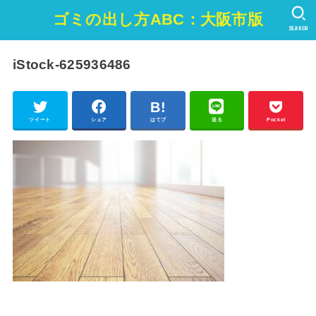
ゴミの出し方ABC：大阪市版
SEARCH
iStock-625936486
ツイート
シェア
はてブ
送る
Pocket