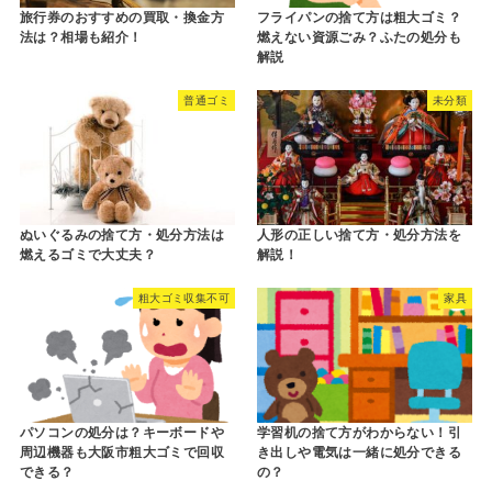
旅行券のおすすめの買取・換金方
フライパンの捨て方は粗大ゴミ？
法は？相場も紹介！
燃えない資源ごみ？ふたの処分も
解説
普通ゴミ
未分類
ぬいぐるみの捨て方・処分方法は
人形の正しい捨て方・処分方法を
燃えるゴミで大丈夫？
解説！
粗大ゴミ収集不可
家具
パソコンの処分は？キーボードや
学習机の捨て方がわからない！引
周辺機器も大阪市粗大ゴミで回収
き出しや電気は一緒に処分できる
できる？
の？