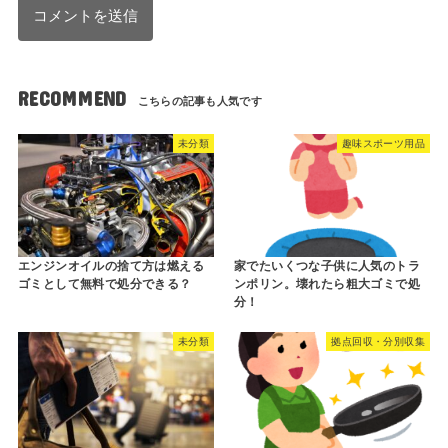
RECOMMEND
未分類
趣味スポーツ用品
エンジンオイルの捨て方は燃える
家でたいくつな子供に人気のトラ
ゴミとして無料で処分できる？
ンポリン。壊れたら粗大ゴミで処
分！
未分類
拠点回収・分別収集