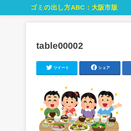
ゴミの出し方ABC：大阪市版
table00002
ツイート
シェア