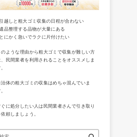
●引越しと粗大ゴミ収集の日程が合わない
●遺品整理する品物が大量にある
●とにかく急いでラクに片付けたい
このような理由から粗大ゴミで収集が難しい方
は、民間業者を利用されることをオススメしま
す。
自治体の粗大ゴミの収集はめちゃ混んでいま
す。
すぐに処分したい人は民間業者さんで引き取り
を依頼しましょう。
検