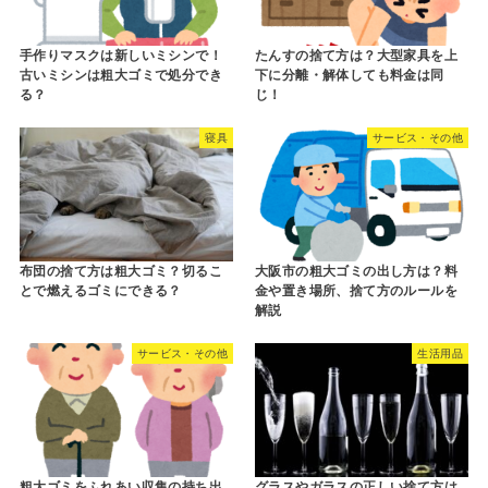
手作りマスクは新しいミシンで！
たんすの捨て方は？大型家具を上
古いミシンは粗大ゴミで処分でき
下に分離・解体しても料金は同
る？
じ！
寝具
サービス・その他
布団の捨て方は粗大ゴミ？切るこ
大阪市の粗大ゴミの出し方は？料
とで燃えるゴミにできる？
金や置き場所、捨て方のルールを
解説
サービス・その他
生活用品
粗大ゴミをふれあい収集の持ち出
グラスやガラスの正しい捨て方は