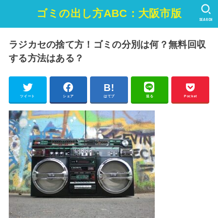
ゴミの出し方ABC：大阪市版
SEARCH
ラジカセの捨て方！ゴミの分別は何？無料回収
する方法はある？
ツイート
シェア
はてブ
送る
Pocket