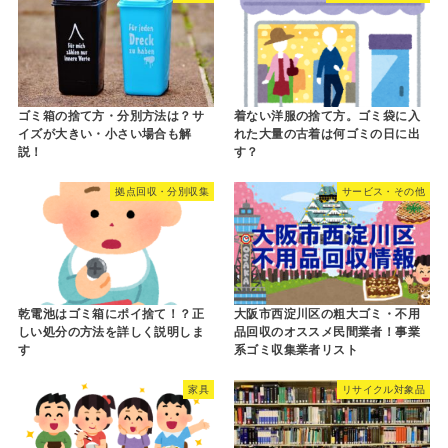
ゴミ箱の捨て方・分別方法は？サ
着ない洋服の捨て方。ゴミ袋に入
イズが大きい・小さい場合も解
れた大量の古着は何ゴミの日に出
説！
す？
拠点回収・分別収集
サービス・その他
乾電池はゴミ箱にポイ捨て！？正
大阪市西淀川区の粗大ゴミ・不用
しい処分の方法を詳しく説明しま
品回収のオススメ民間業者！事業
す
系ゴミ収集業者リスト
家具
リサイクル対象品