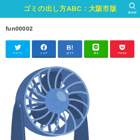
ゴミの出し方ABC：大阪市版
SEARCH
fun00002
ツイート
シェア
はてブ
送る
Pocket