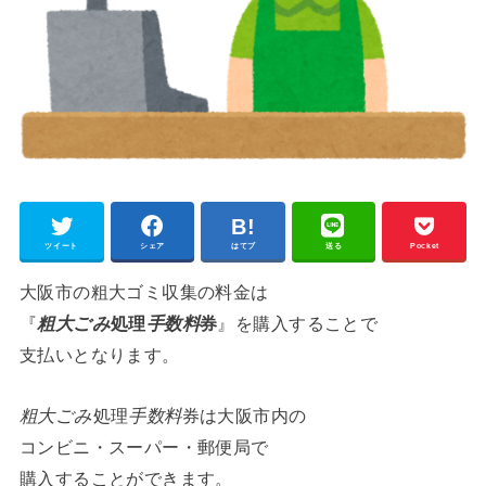
ツイート
シェア
はてブ
送る
Pocket
大阪市の粗大ゴミ収集の料金は
『
粗大ごみ
処理
手数料
券
』を購入することで
支払いとなります。
粗大ごみ
処理
手数料
券は大阪市内の
コンビニ・スーパー・郵便局で
購入することができます。