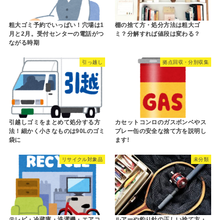
粗大ゴミ予約でいっぱい！穴場は1
棚の捨て方・処分方法は粗大ゴ
月と2月。受付センターの電話がつ
ミ？分解すれば値段は変わる？
ながる時期
引っ越し
拠点回収・分別収集
引越しゴミをまとめて処分する方
カセットコンロのガスボンベやス
法！細かく小さなものは90Lのゴミ
プレー缶の安全な捨て方を説明し
袋に
ます!
リサイクル対象品
未分類
テレビ・冷蔵庫・洗濯機・エアコ
ルアーや釣り針の正しい捨て方・