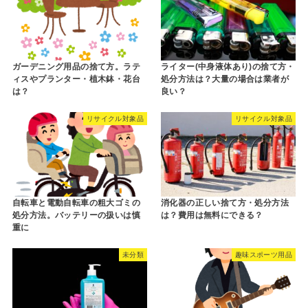
ガーデニング用品の捨て方。ラテ
ライター(中身液体あり)の捨て方・
ィスやプランター・植木鉢・花台
処分方法は？大量の場合は業者が
は？
良い？
リサイクル対象品
リサイクル対象品
自転車と電動自転車の粗大ゴミの
消化器の正しい捨て方・処分方法
処分方法。バッテリーの扱いは慎
は？費用は無料にできる？
重に
未分類
趣味スポーツ用品