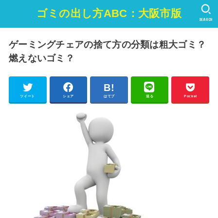
ゴミの出し方ABC：大阪市版
SEARCH
ゲーミングチェアの捨て方の分類は粗大ゴミ？
燃えないゴミ？
ツイート
シェア
はてブ
送る
Pocket