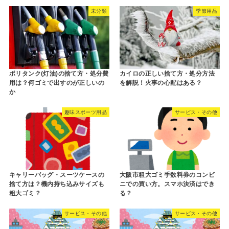
未分類
季節用品
ポリタンク(灯油)の捨て方・処分費
カイロの正しい捨て方・処分方法
用は？何ゴミで出すのが正しいの
を解説！火事の心配はある？
か
趣味スポーツ用品
サービス・その他
キャリーバッグ・スーツケースの
大阪市粗大ゴミ手数料券のコンビ
捨て方は？機内持ち込みサイズも
ニでの買い方。スマホ決済はでき
粗大ゴミ？
る？
サービス・その他
サービス・その他