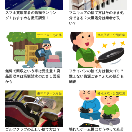
スマホ買取業者の高額ランキン
マニキュアの捨て方はそのまま処
グ！おすすめを徹底調査！
分できる？大量処分は業者が良
い？
サービス・その他
拠点回収・分別収集
無料で回収という車は要注意！廃
フライパンの捨て方は粗大ゴミ？
品回収車は高額請求のだまし営業
燃えない資源ごみ？ふたの処分も
かも
解説
趣味スポーツ用品
拠点回収・分別収集
ゴルフクラブの正しい捨て方は？
壊れたゲーム機はどうやって処分