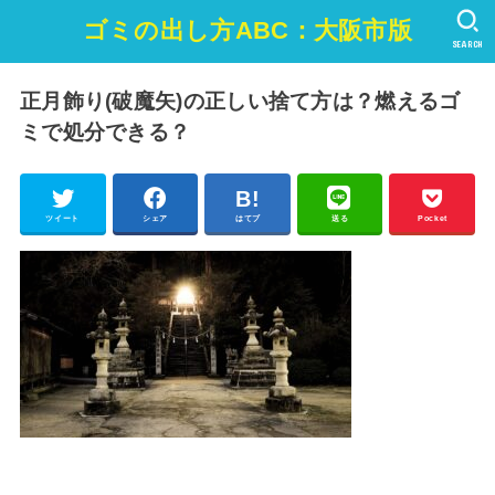
ゴミの出し方ABC：大阪市版
SEARCH
正月飾り(破魔矢)の正しい捨て方は？燃えるゴ
ミで処分できる？
ツイート
シェア
はてブ
送る
Pocket