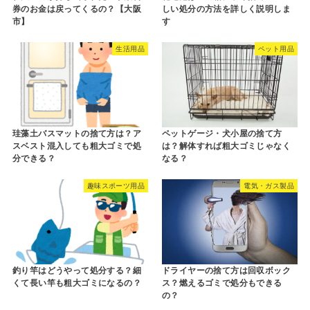
券のお金は戻ってくるの？【大阪
しい処分の方法を詳しく説明しま
市】
す
生活用品
ペット用品
珪藻土バスマットの捨て方は？ア
ペットゲージ・犬小屋の捨て方
スベスト混入しても粗大ゴミで処
は？解体すれば粗大ゴミじゃなく
分できる？
なる？
趣味スポーツ用品
電気・ガス製品
釣り竿はどうやって処分する？細
ドライヤーの捨て方は回収ボック
くて長い竿も粗大ゴミになるの？
ス？燃えるゴミで処分もできる
の？