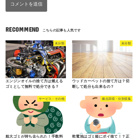
RECOMMEND
未分類
未分類
エンジンオイルの捨て方は燃える
ウッドカーペットの捨て方は？切
ゴミとして無料で処分できる？
断して処分も出来るの？
サービス・その他
拠点回収・分別収集
粗大ゴミが持ち去られた！手数料
乾電池はゴミ箱にポイ捨て！？正