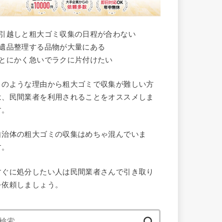
●引越しと粗大ゴミ収集の日程が合わない
●遺品整理する品物が大量にある
●とにかく急いでラクに片付けたい
このような理由から粗大ゴミで収集が難しい方
は、民間業者を利用されることをオススメしま
す。
自治体の粗大ゴミの収集はめちゃ混んでいま
す。
すぐに処分したい人は民間業者さんで引き取り
を依頼しましょう。
検