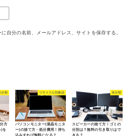
ーに自分の名前、メールアドレス、サイトを保存する。
未分類
リサイクル対象品
未分類
分方
パソコンモニター(液晶モニタ
スピーカーの捨て方！ゴミの
)を
ー)の捨て方・処分費用！持ち
分別は？無料の引き取りはで
込みすれば無料になる？
きる？