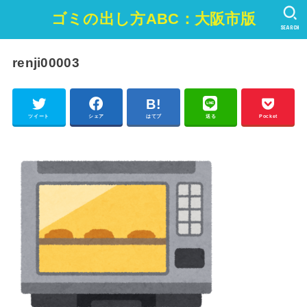
ゴミの出し方ABC：大阪市版
SEARCH
renji00003
ツイート
シェア
はてブ
送る
Pocket